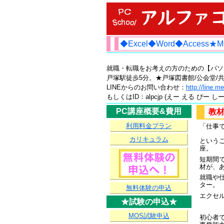
◆Excel◆Word◆Acce
就職・転職をお考えの方のための【パソ
戸塚駅徒歩5分。★戸塚図書館/公会堂/共立病院そ
LINEからのお問い合わせ：
http://line.
もしくはID：alpcjp (えー える ぴー し
PC講座概要&費用
教材
利用料金プラン
「仕事
カリキュラム
という
座。
短期間
材が、
就職や
ター。
無料体験の申込
エクセ
★試験の申込★
MOS試験申込
初心者