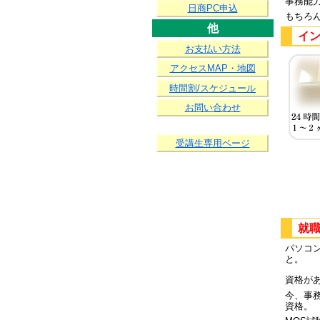
事務能
日商PC申込
もちろ
他
イン
お支払い方法
アクセスMAP・地図
時間割/スケジュール
お問い合わせ
受講生専用ページ
就職
パソコ
と。
資格が
今、事
資格。