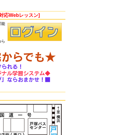
対応Webレッスン]
可能
。
めら