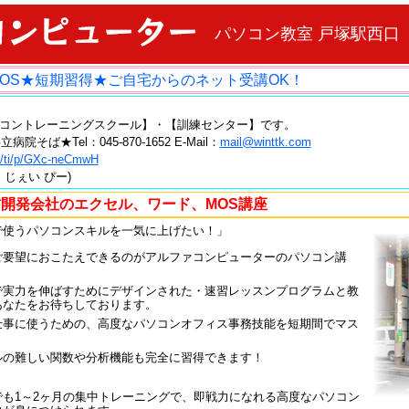
パソコン教室 戸塚駅西口
ss★MOS★短期習得★ご自宅からのネット受講OK！
コントレーニングスクール】・【訓練センター】です。
ば★Tel：045-870-1652 E-Mail：
mail@winttk.com
me/ti/p/GXc-neCmwH
ー じぇい ぴー)
開発会社のエクセル、ワード、MOS講座
で使うパソコンスキルを一気に上げたい！」
ご要望におこたえできるのがアルファコンピューターのパソコン講
で実力を伸ばすためにデザインされた・速習レッスンプログラムと教
あなたをお待ちしております。
仕事に使うための、高度なパソコンオフィス事務技能を短期間でマス
ルの難しい関数や分析機能も完全に習得できます！
でも1～2ヶ月の集中トレーニングで、即戦力になれる高度なパソコン